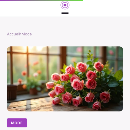
Accueil
›
Mode
MODE