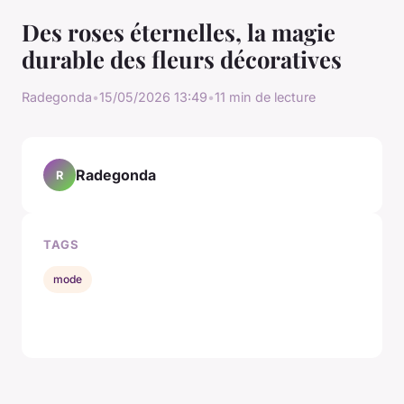
Des roses éternelles, la magie
durable des fleurs décoratives
Radegonda
•
15/05/2026 13:49
•
11 min de lecture
Radegonda
R
TAGS
mode