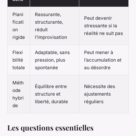
Plani
Rassurante,
Peut devenir
ficati
structurante,
stressante si la
on
réduit
réalité ne suit pas
rigide
l’improvisation
Flexi
Adaptable, sans
Peut mener à
bilité
pression, plus
l’accumulation et
totale
spontanée
au désordre
Méth
Équilibre entre
Nécessite des
ode
structure et
ajustements
hybri
liberté, durable
réguliers
de
Les questions essentielles