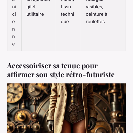
ni
gilet
tissu
visibles,
ci
utilitaire
techni
ceinture à
e
que
roulettes
n
n
e
Accessoiriser sa tenue pour
affirmer son style rétro-futuriste