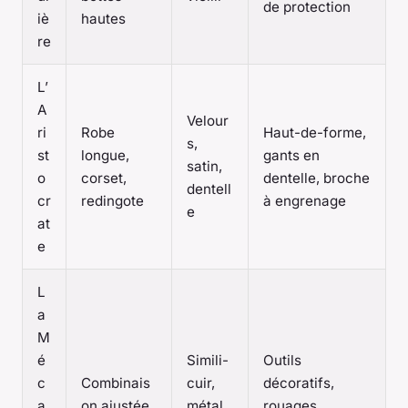
de protection
iè
hautes
re
L’
A
Velour
ri
Robe
Haut-de-forme,
s,
st
longue,
gants en
satin,
o
corset,
dentelle, broche
dentell
cr
redingote
à engrenage
e
at
e
L
a
M
é
Simili-
Outils
c
Combinais
cuir,
décoratifs,
a
on ajustée,
métal,
rouages