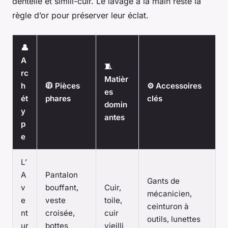
dentelle et simili-cuir. Le lavage à la main reste la
règle d’or pour préserver leur éclat.
👤
A
🧵
rc
Matièr
h
🧥 Pièces
⚙️ Accessoires
es
ét
phares
clés
domin
y
antes
p
e
L’
A
Pantalon
Gants de
v
bouffant,
Cuir,
mécanicien,
e
veste
toile,
ceinturon à
nt
croisée,
cuir
outils, lunettes
ur
bottes
vieilli