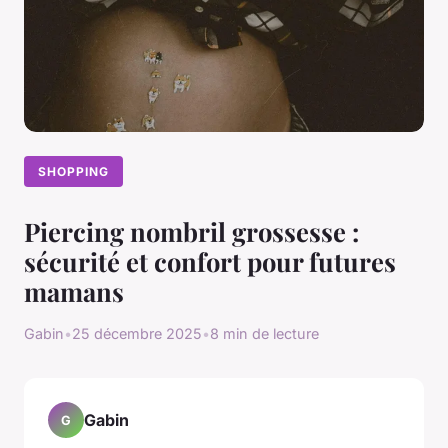
SHOPPING
Piercing nombril grossesse :
sécurité et confort pour futures
mamans
Gabin
•
25 décembre 2025
•
8 min de lecture
Gabin
G